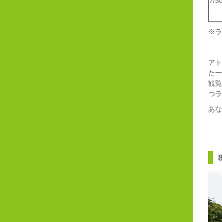
7/
※ラ
アト
た一
観覧
つラ
あな