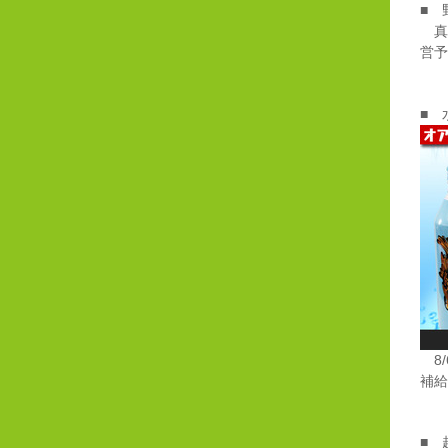
■ 
真
営予
■ 
8/
補給
■ 