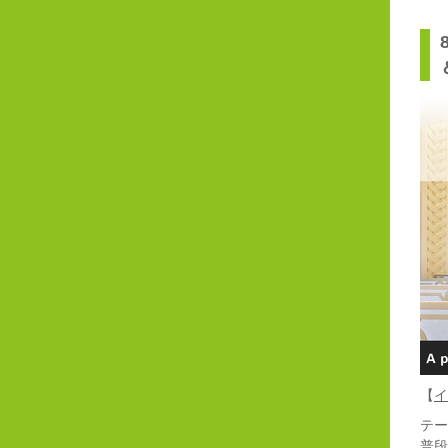
【
イ
テー
普段