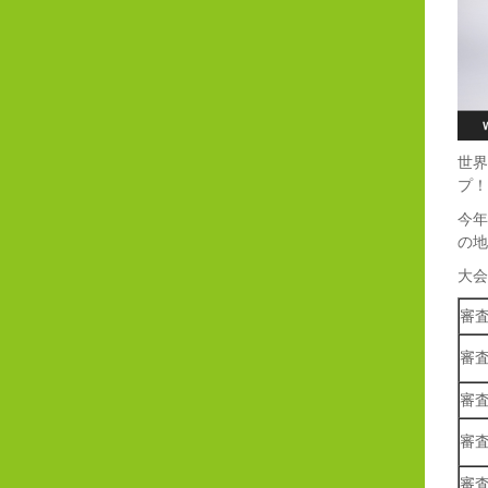
世界
プ！
今年
の地
大会
審
審
審
審
審