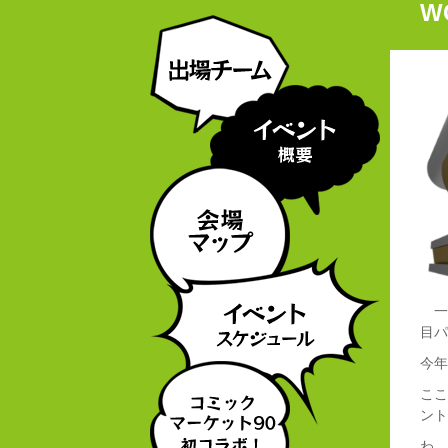
W
一
目パ
今年
ここ
ント
わ、