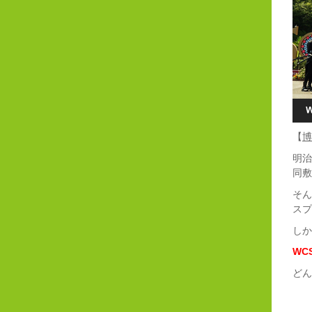
【
博
明治
同敷
そん
スプ
しか
WC
どん