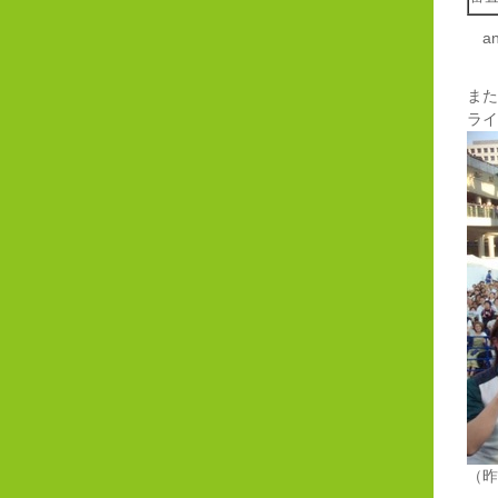
an
また
ライ
（昨