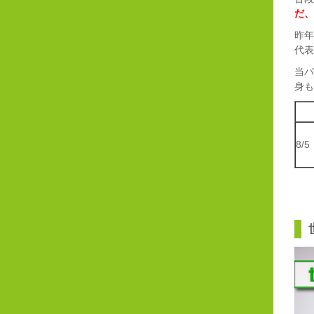
だ、
昨年
代表
当パ
身も
8/