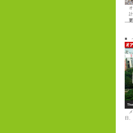
オ
計
更
■ 
メ
日、