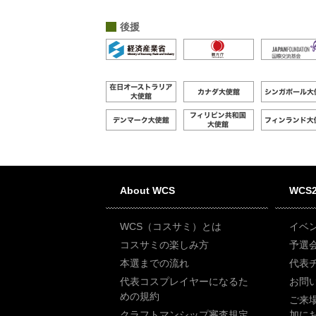
後援
About WCS
WCS2
WCS（コスサミ）とは
イベ
コスサミの楽しみ方
予選
本選までの流れ
代表
代表コスプレイヤーになるた
お問
めの規約
ご来
クラフトマンシップ審査規定
加に