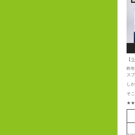
【
ラ
昨年
スプ
しか
そこ
★★