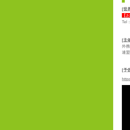
[世
【お
Tel
[主
外務
連盟
[予
htt