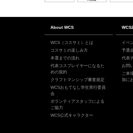
About WCS
WCS2
WCS（コスサミ）とは
イベ
コスサミの楽しみ方
予選
本選までの流れ
代表
代表コスプレイヤーになるた
お問
めの規約
ご来
クラフトマンシップ審査規定
加に
WCSおもてなし学生実行委員
会
ボランティアスタッフによる
ご協力
WCS公式キャラクター