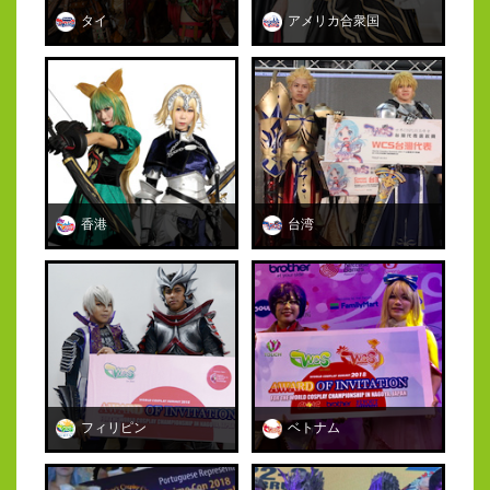
タイ
アメリカ合衆国
香港
台湾
フィリピン
ベトナム